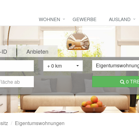
WOHNEN
GEWERBE
AUSLAND
-ID
Anbieten
Eigentumswohnun
+ 0 km
0 TR
sitz
Eigentumswohnungen