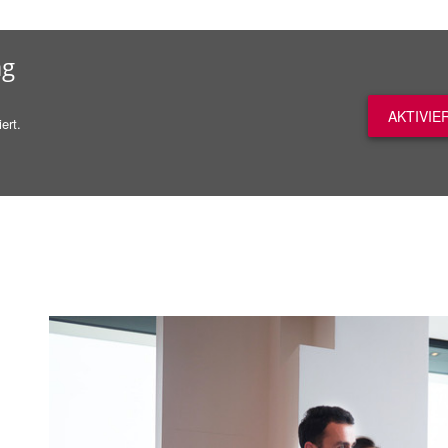
ag
AKTIVIE
ert.