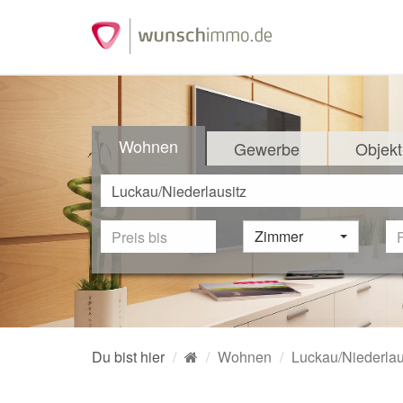
Wohnen
Gewerbe
Objekt
Zimmer
Du bist hier
Wohnen
Luckau/Niederlau