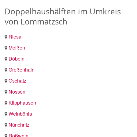
Doppelhaushälften im Umkreis
von Lommatzsch
Riesa
Meißen
Döbeln
Großenhain
Oschatz
Nossen
Klipphausen
Weinböhla
Nünchritz
Roßwein