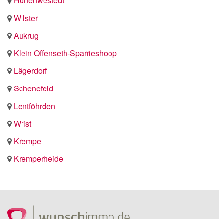
Hohenwestedt
Wilster
Aukrug
Klein Offenseth-Sparrieshoop
Lägerdorf
Schenefeld
Lentföhrden
Wrist
Krempe
Kremperheide