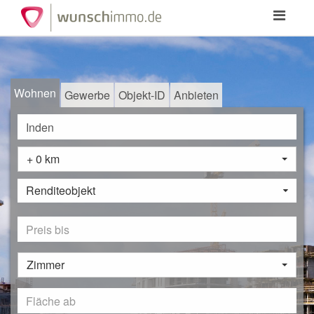
Toggle
navigation
Wohnen
Gewerbe
Objekt-ID
Anbieten
+ 0 km
Renditeobjekt
Zimmer