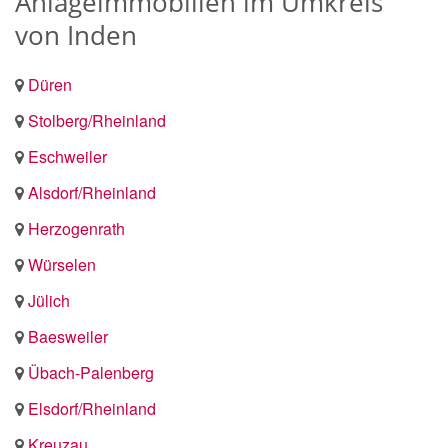
Anlageimmobilien im Umkreis
von Inden
Düren
Stolberg/Rheinland
Eschweiler
Alsdorf/Rheinland
Herzogenrath
Würselen
Jülich
Baesweiler
Übach-Palenberg
Elsdorf/Rheinland
Kreuzau