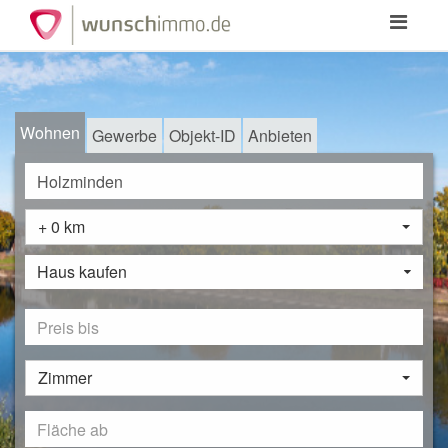
Toggle
navigation
Wohnen
Gewerbe
Objekt-ID
Anbieten
+ 0 km
Haus kaufen
Zimmer