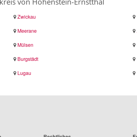
eis von Hohenstein-Ernstthal
Zwickau
Meerane
Mülsen
Burgstädt
Lugau
e
Rechtliches
F