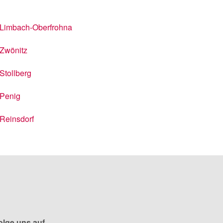
Limbach-Oberfrohna
Zwönitz
Stollberg
Penig
Reinsdorf
olge uns auf