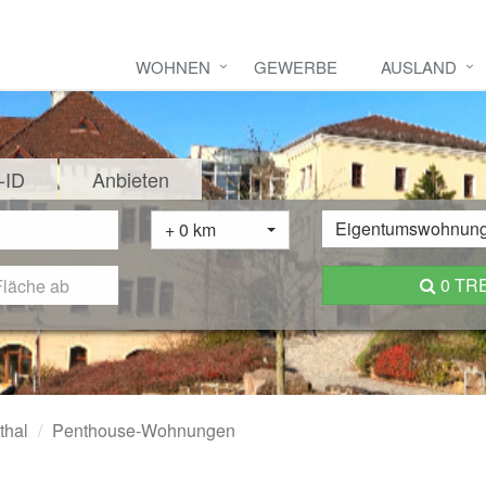
WOHNEN
GEWERBE
AUSLAND
-ID
Anbieten
Eigentumswohnun
+ 0 km
0 TR
thal
Penthouse-Wohnungen