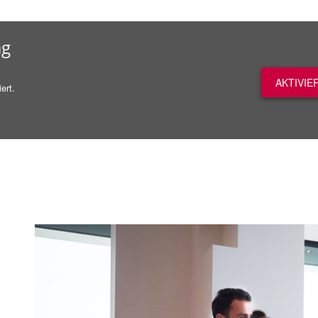
ag
AKTIVIE
ert.