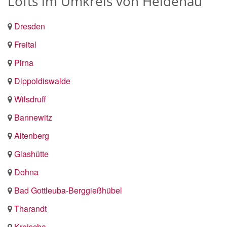
Lofts im Umkreis von Heidenau
Dresden
Freital
Pirna
Dippoldiswalde
Wilsdruff
Bannewitz
Altenberg
Glashütte
Dohna
Bad Gottleuba-Berggießhübel
Tharandt
Kreischa