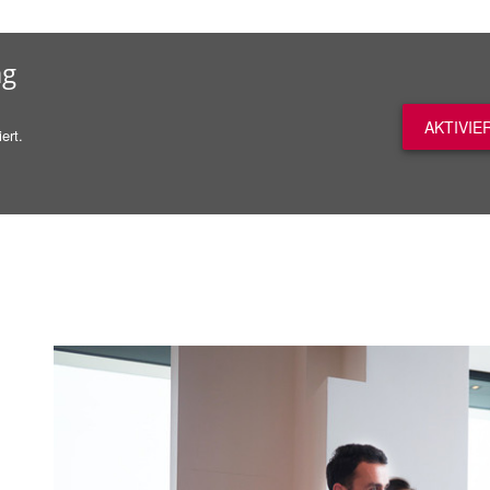
ag
AKTIVIE
ert.