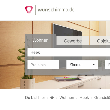
Wohnen
Gewerbe
Objekt
Zimmer
Du bist hier
Wohnen
Heek
Grundstü