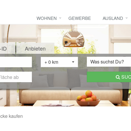
WOHNEN
GEWERBE
AUSLAND
-ID
Anbieten
Was suchst Du?
+ 0 km
SU
cke kaufen