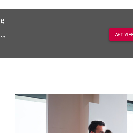
ag
AKTIVIE
ert.