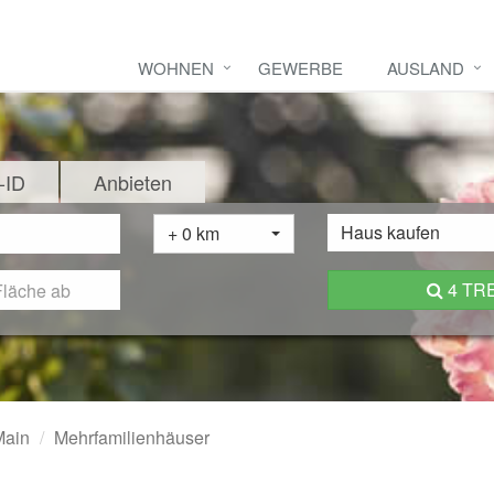
WOHNEN
GEWERBE
AUSLAND
-ID
Anbieten
Haus kaufen
+ 0 km
4 TR
Main
Mehrfamilienhäuser