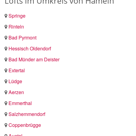
Lofts im Umkreis von Hameln
Springe
Rinteln
Bad Pyrmont
Hessisch Oldendorf
Bad Münder am Deister
Extertal
Lüdge
Aerzen
Emmerthal
Salzhemmendorf
Coppenbrügge
Auetal