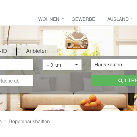
WOHNEN
GEWERBE
AUSLAND
-ID
Anbieten
Haus kaufen
+ 0 km
1 TR
a
Doppelhaushälften