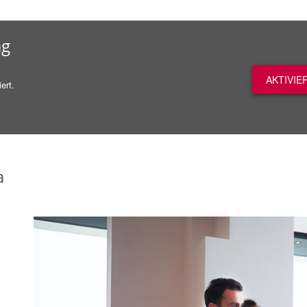
ag
AKTIVIE
ert.
a