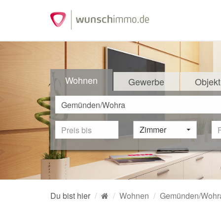
Wohnen
Gewerbe
Objekt
Zimmer
Du bist hier
Wohnen
Gemünden/Wohr