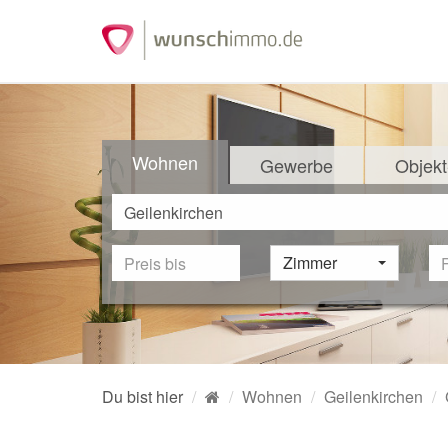
Wohnen
Gewerbe
Objekt
Zimmer
Du bist hier
Wohnen
Geilenkirchen