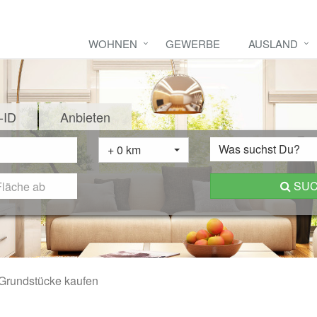
WOHNEN
GEWERBE
AUSLAND
-ID
Anbieten
Was suchst Du?
+ 0 km
SU
Grundstücke kaufen