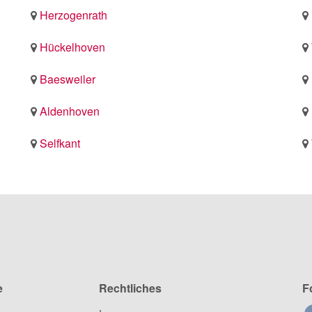
Herzogenrath
Hückelhoven
Baesweiler
Aldenhoven
Selfkant
e
Rechtliches
F