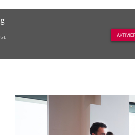
ag
AKTIVIE
ert.