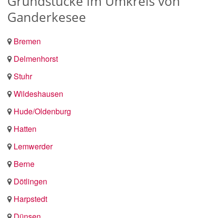
Grundstücke im Umkreis von
Ganderkesee
Bremen
Delmenhorst
Stuhr
Wildeshausen
Hude/Oldenburg
Hatten
Lemwerder
Berne
Dötlingen
Harpstedt
Dünsen