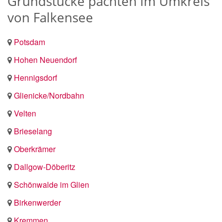
Grundstücke pachten im Umkreis
von Falkensee
Potsdam
Hohen Neuendorf
Hennigsdorf
Glienicke/Nordbahn
Velten
Brieselang
Oberkrämer
Dallgow-Döberitz
Schönwalde im Glien
Birkenwerder
Kremmen