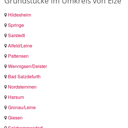
Grundstücke im Umkreis von Elze
Hildesheim
Springe
Sarstedt
Alfeld/Leine
Pattensen
Wennigsen/Deister
Bad Salzdefurth
Nordstemmen
Harsum
Gronau/Leine
Giesen
Salzhemmendorf