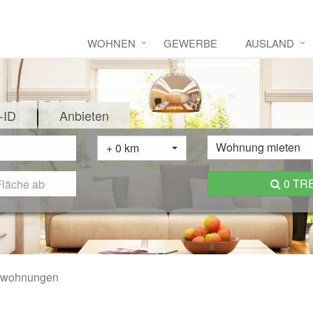
WOHNEN
GEWERBE
AUSLAND
-ID
Anbieten
Wohnung mieten
+ 0 km
0 TR
nwohnungen