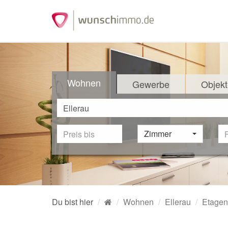
Wohnen
Gewerbe
Objekt
Zimmer
Du bist hier
Wohnen
Ellerau
Etage