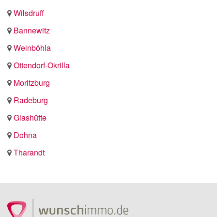
Wilsdruff
Bannewitz
Weinböhla
Ottendorf-Okrilla
Moritzburg
Radeburg
Glashütte
Dohna
Tharandt