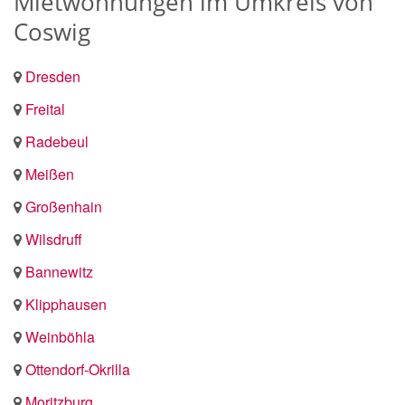
Mietwohnungen im Umkreis von
Coswig
Dresden
Freital
Radebeul
Meißen
Großenhain
Wilsdruff
Bannewitz
Klipphausen
Weinböhla
Ottendorf-Okrilla
Moritzburg