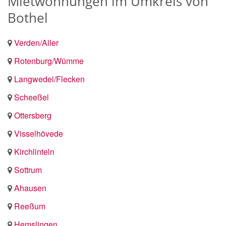
Mietwohnungen im Umkreis von
Bothel
Verden/Aller
Rotenburg/Wümme
Langwedel/Flecken
Scheeßel
Ottersberg
Visselhövede
Kirchlinteln
Sottrum
Ahausen
Reeßum
Hemslingen