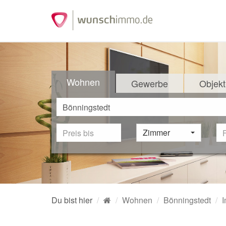
Wohnen
Gewerbe
Objekt
Zimmer
Du bist hier
Wohnen
Bönningstedt
I