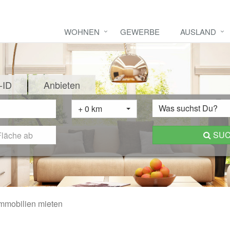
WOHNEN
GEWERBE
AUSLAND
-ID
Anbieten
Was suchst Du?
+ 0 km
SU
mmobilien mieten