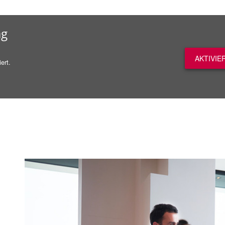
ag
AKTIVIE
ert.