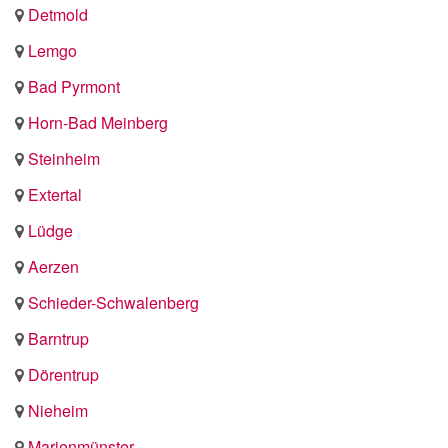
Detmold
Lemgo
Bad Pyrmont
Horn-Bad Meinberg
Steinheim
Extertal
Lüdge
Aerzen
Schieder-Schwalenberg
Barntrup
Dörentrup
Nieheim
Marienmünster