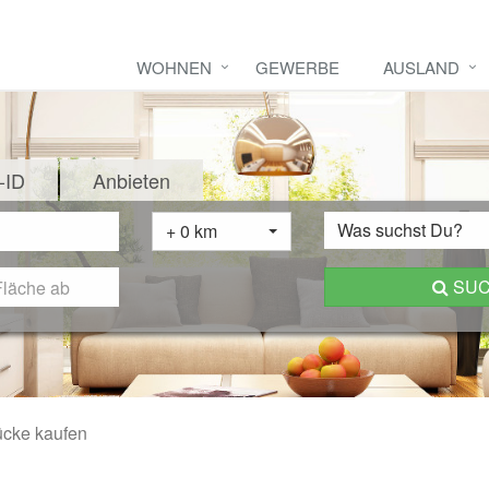
WOHNEN
GEWERBE
AUSLAND
-ID
Anbieten
Was suchst Du?
+ 0 km
SU
ücke kaufen