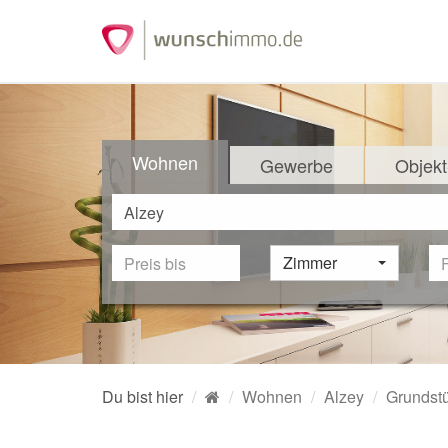
Wohnen
Gewerbe
Objekt
Zimmer
Du bist hier
Wohnen
Alzey
Grundst