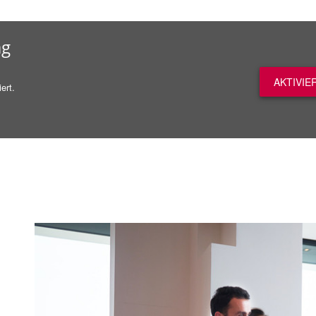
ag
AKTIVIE
ert.