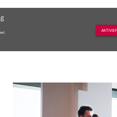
ag
AKTIVIE
ert.