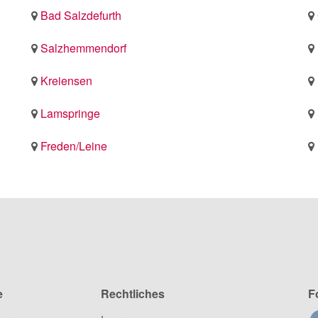
Bad Salzdefurth
Salzhemmendorf
Kreiensen
Lamspringe
Freden/Leine
e
Rechtliches
F