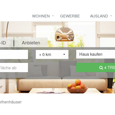
WOHNEN
GEWERBE
AUSLAND
-ID
Anbieten
Haus kaufen
+ 0 km
4 TR
ihenhäuser