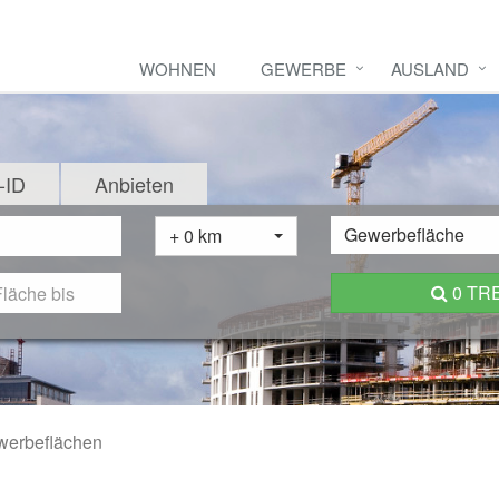
WOHNEN
GEWERBE
AUSLAND
-ID
Anbieten
Gewerbefläche
+ 0 km
0 TR
werbeflächen