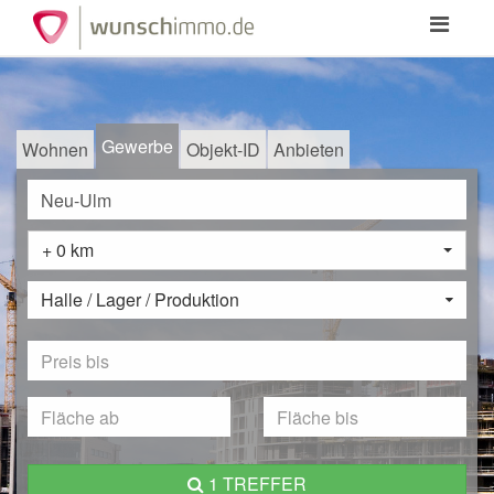
Toggle
navigation
Gewerbe
Wohnen
Objekt-ID
Anbieten
+ 0 km
Halle / Lager / Produktion
1 TREFFER