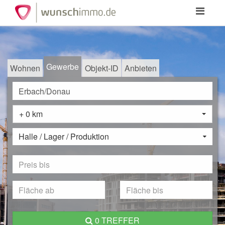
Toggle
navigation
Gewerbe
Wohnen
Objekt-ID
Anbieten
+ 0 km
Halle / Lager / Produktion
0 TREFFER