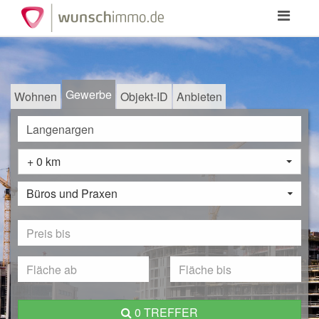
Toggle
navigation
Gewerbe
Wohnen
Objekt-ID
Anbieten
+ 0 km
Büros und Praxen
0 TREFFER