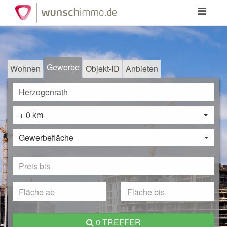
Toggle
navigation
Gewerbe
Wohnen
Objekt-ID
Anbieten
+ 0 km
Gewerbefläche
0 TREFFER