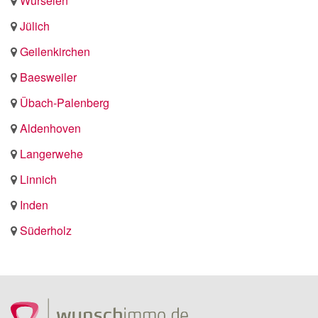
Würselen
Jülich
Geilenkirchen
Baesweiler
Übach-Palenberg
Aldenhoven
Langerwehe
Linnich
Inden
Süderholz