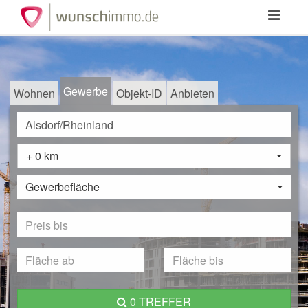
Toggle
navigation
Gewerbe
Wohnen
Objekt-ID
Anbieten
+ 0 km
Gewerbefläche
0 TREFFER