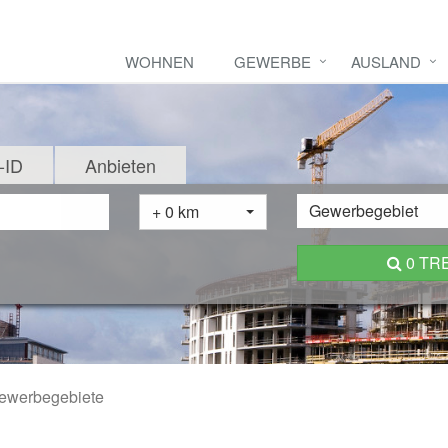
WOHNEN
GEWERBE
AUSLAND
-ID
Anbieten
Gewerbegebiet
+ 0 km
0 TR
ewerbegebiete