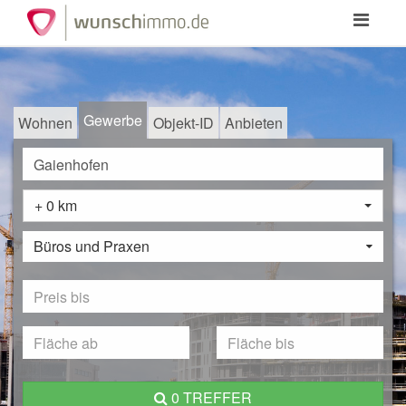
Toggle
navigation
Gewerbe
Wohnen
Objekt-ID
Anbieten
+ 0 km
Büros und Praxen
0 TREFFER