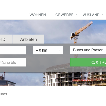
WOHNEN
GEWERBE
AUSLAND
-ID
Anbieten
Büros und Praxen
+ 0 km
0 TR
üros