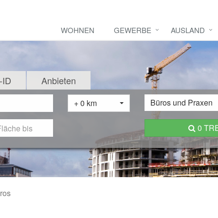
WOHNEN
GEWERBE
AUSLAND
-ID
Anbieten
Büros und Praxen
+ 0 km
0 TR
ros