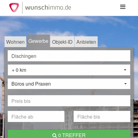
Toggle
navigation
Gewerbe
Wohnen
Objekt-ID
Anbieten
+ 0 km
Büros und Praxen
0 TREFFER