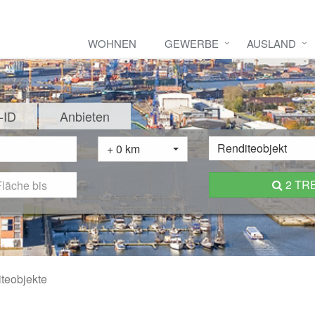
WOHNEN
GEWERBE
AUSLAND
-ID
Anbieten
Renditeobjekt
+ 0 km
2 TR
teobjekte