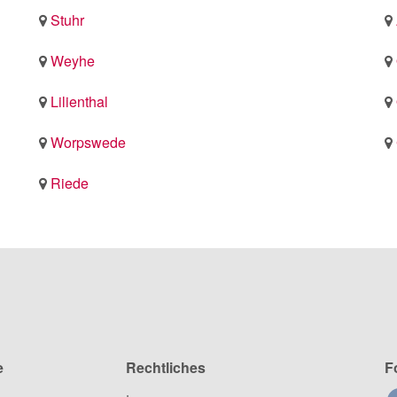
Stuhr
Weyhe
Lilienthal
Worpswede
Riede
e
Rechtliches
F