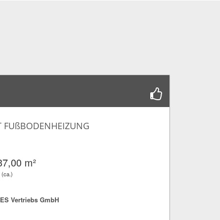
IT FUßBODENHEIZUNG
37,00 m²
 (ca.)
S Vertriebs GmbH