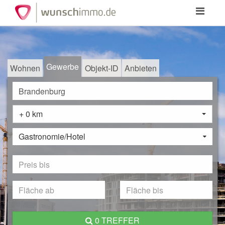
Toggle
navigation
Gewerbe
Wohnen
Objekt-ID
Anbieten
+ 0 km
Gastronomie/Hotel
0 TREFFER