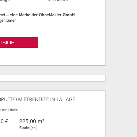
net – eine Marke der OhneMakler GmbH
igentümer
BILIE
BRUTTO MIETRENDITE IN 1A LAGE
l am Rhein
00 €
225,00 m²
Fläche (ca.)