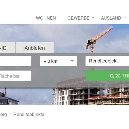
WOHNEN
GEWERBE
AUSLAND
-ID
Anbieten
Renditeobjekt
+ 0 km
22 T
erg
Renditeobjekte