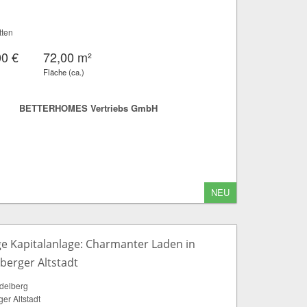
tten
00 €
72,00 m²
Fläche (ca.)
BETTERHOMES Vertriebs GmbH
NEU
ge Kapitalanlage: Charmanter Laden in
berger Altstadt
delberg
er Altstadt