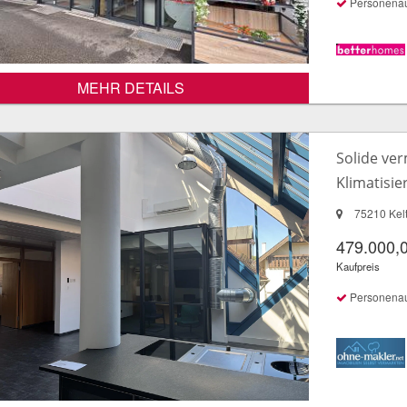
Personena
MEHR DETAILS
Solide ver
Klimatisier
75210 Kel
479.000,
Kaufpreis
Personena