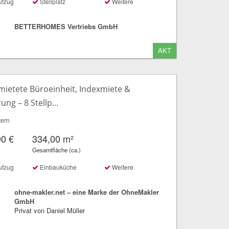
ufzug
Stellplatz
Weitere
BETTERHOMES Vertriebs GmbH
AKT
mietete Büroeinheit, Indexmiete &
ung – 8 Stellp...
tern
00 €
334,00 m²
Gesamtfläche (ca.)
ufzug
Einbauküche
Weitere
ohne-makler.net – eine Marke der OhneMakler
GmbH
Privat von Daniel Müller