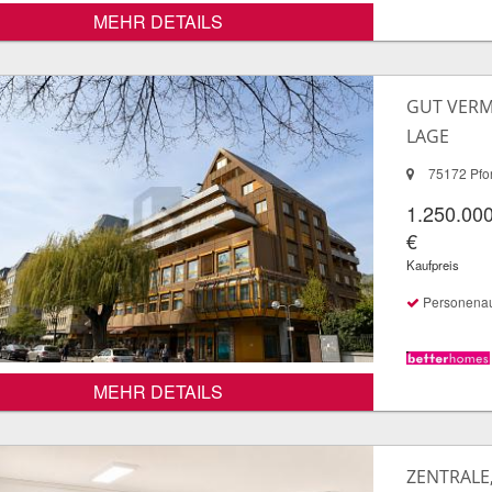
MEHR DETAILS
GUT VERM
LAGE
75172 Pfo
1.250.00
€
Kaufpreis
Personena
MEHR DETAILS
ZENTRALE