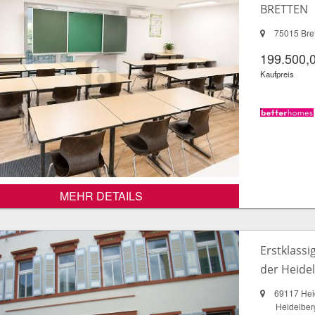
BRETTEN
75015 Bre
199.500,
Kaufpreis
MEHR DETAILS
Erstklassi
der Heidel
69117 Hei
Heidelberg