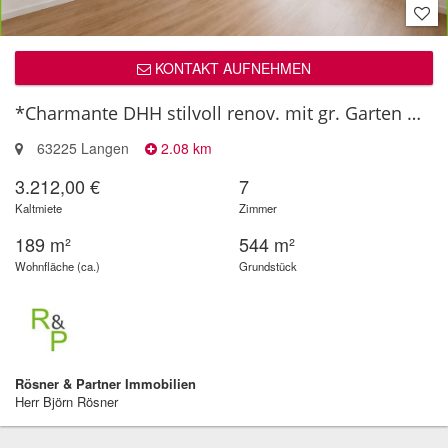
KONTAKT AUFNEHMEN
*Charmante DHH stilvoll renov. mit gr. Garten & Garage*
63225 Langen
2.08 km
3.212,00 €
7
Kaltmiete
Zimmer
189 m²
544 m²
Wohnfläche (ca.)
Grundstück
Rösner & Partner Immobilien
Herr Björn Rösner