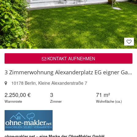
KONTAKT AUFNEHMEN
3 Zimmerwohnung Alexanderplatz EG eigner Garten TG Möbliert Doorman
10178 Berlin, Kleine Alexanderstraße 7
2.250,00 €
3
71 m²
Warmmiete
Zimmer
Wohnfläche (ca.)
ohne-makler.net – eine Marke der OhneMakler GmbH