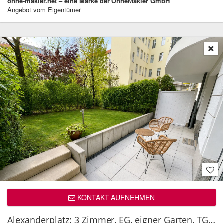
ohne-makler.net – eine Marke der OhneMakler GmbH
Angebot vom Eigentümer
KONTAKT AUFNEHMEN
Alexanderplatz: 3 Zimmer, EG, eigner Garten, TG, Möbliert, Doorman