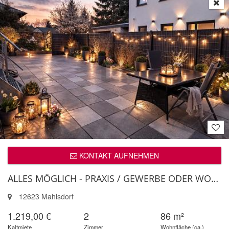
KONTAKT AUFNEHMEN
ALLES MÖGLICH - PRAXIS / GEWERBE ODER WOHNDOMIZIL
12623 Mahlsdorf
1.219,00 €
2
86 m²
Kaltmiete
Zimmer
Wohnfläche (ca.)