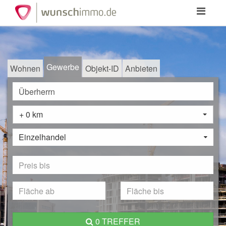
Toggle
navigation
Gewerbe
Wohnen
Objekt-ID
Anbieten
+ 0 km
Einzelhandel
0 TREFFER