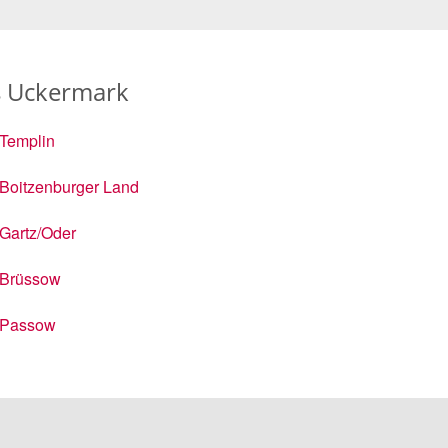
s Uckermark
Templin
Boitzenburger Land
Gartz/Oder
Brüssow
Passow