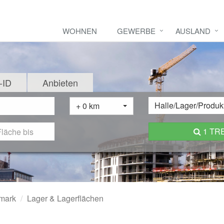
WOHNEN
GEWERBE
AUSLAND
-ID
Anbieten
Halle/Lager/Produk
+ 0 km
1 TR
rmark
Lager & Lagerflächen