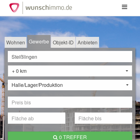
Toggle
navigation
Gewerbe
Wohnen
Objekt-ID
Anbieten
+ 0 km
Halle/Lager/Produktion
0 TREFFER