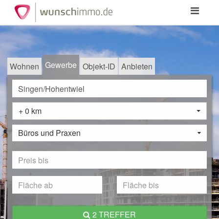
Toggle
navigation
Gewerbe
Wohnen
Objekt-ID
Anbieten
+ 0 km
Büros und Praxen
2 TREFFER