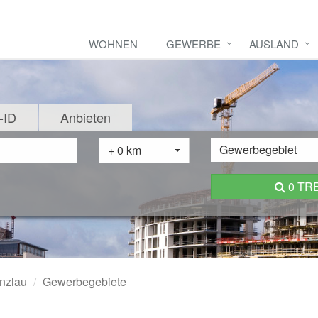
WOHNEN
GEWERBE
AUSLAND
-ID
Anbieten
Gewerbegebiet
+ 0 km
0 TR
enzlau
Gewerbegebiete