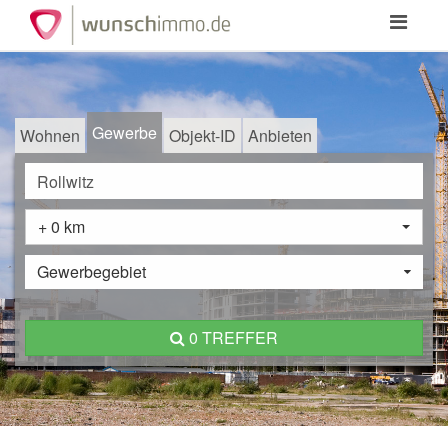
Toggle
navigation
Gewerbe
Wohnen
Objekt-ID
Anbieten
+ 0 km
Gewerbegebiet
0 TREFFER