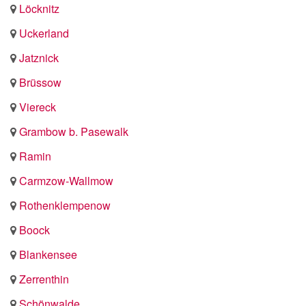
Löcknitz
Uckerland
Jatznick
Brüssow
Viereck
Grambow b. Pasewalk
Ramin
Carmzow-Wallmow
Rothenklempenow
Boock
Blankensee
Zerrenthin
Schönwalde