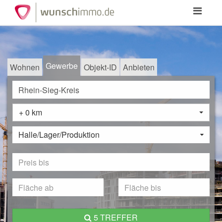
Toggle
navigation
Gewerbe
Wohnen
Objekt-ID
Anbieten
+ 0 km
Halle/Lager/Produktion
5 TREFFER