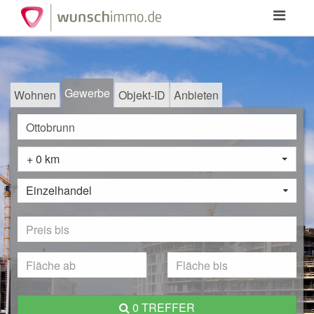
Toggle
navigation
Gewerbe
Wohnen
Objekt-ID
Anbieten
+ 0 km
Einzelhandel
0 TREFFER