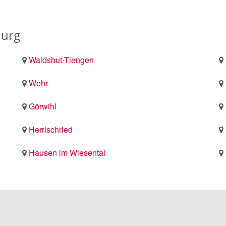
Murg
Waldshut-Tiengen
Wehr
Görwihl
Herrischried
Hausen im Wiesental