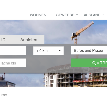
WOHNEN
GEWERBE
AUSLAND
-ID
Anbieten
Büros und Praxen
+ 0 km
0 TR
äume