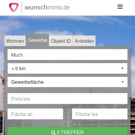
Toggle
navigation
Gewerbe
Wohnen
Objekt-ID
Anbieten
+ 0 km
Gewerbefläche
0 TREFFER