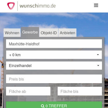
Toggle
navigation
Gewerbe
Wohnen
Objekt-ID
Anbieten
+ 0 km
Einzelhandel
0 TREFFER